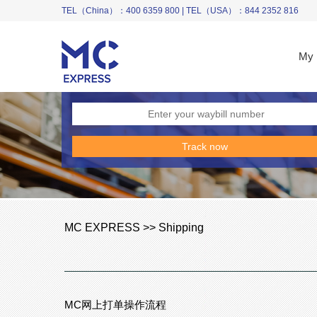
TEL（China）：400 6359 800 | TEL（USA）：844 2352 816
My 
MC EXPRESS >> Shipping
MC网上打单操作流程